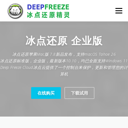
Skip
to
Menu
content
首页
功能
产品及业务范围
客户案例
冰点还原
企业版
冰点还原苹果Mac版 7.8新品发布，支持macOS Tahoe 26
下载与试用
新闻中心
联系我们
在线购买
冰点还原标准版，企业版，最新版本10.10，均已全面支持Windows 11
Deep Freeze Cloud冰点云提供了一个控制台来保护，更新和管理您的计
算机
在线购买
下载试用