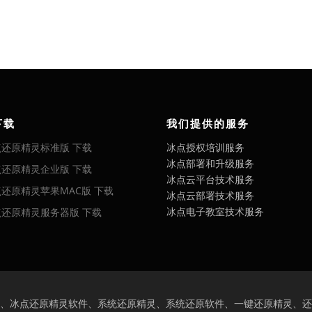
下载
我们提供的服务
点还原精灵标准版 下载
冰点授权培训服务
冰点部署和升级服务
点还原精灵企业版 下载
冰点云平台技术服务
还原精灵苹果MAC版 下载
冰点云部署技术服务
冰点电子教室技术服务
点还原精灵服务器版 下载
、冰点还原精灵软件、系统还原精灵、系统还原软件、一键还原精灵、还