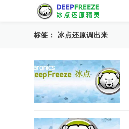
Skip
to
content
标签：
冰点还原调出来