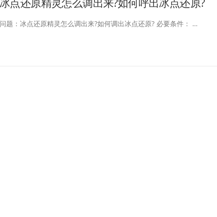
冰点还原精灵怎么调出来?如何呼出冰点还原?
问题：冰点还原精灵怎么调出来?如何调出冰点还原? 必要条件： …