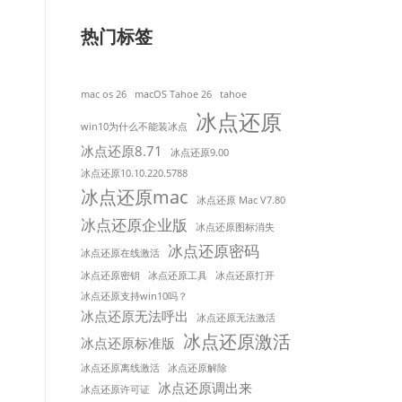
热门标签
mac os 26
macOS Tahoe 26
tahoe
冰点还原
win10为什么不能装冰点
冰点还原8.71
冰点还原9.00
冰点还原10.10.220.5788
冰点还原mac
冰点还原 Mac V7.80
冰点还原企业版
冰点还原图标消失
冰点还原密码
冰点还原在线激活
冰点还原密钥
冰点还原工具
冰点还原打开
冰点还原支持win10吗？
冰点还原无法呼出
冰点还原无法激活
冰点还原激活
冰点还原标准版
冰点还原离线激活
冰点还原解除
冰点还原调出来
冰点还原许可证