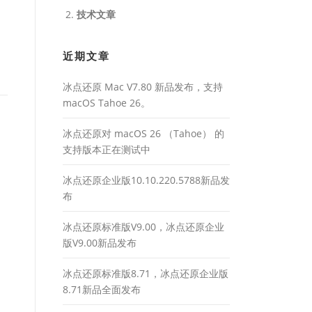
技术文章
近期文章
冰点还原 Mac V7.80 新品发布，支持
macOS Tahoe 26。
冰点还原对 macOS 26 （Tahoe） 的
支持版本正在测试中
冰点还原企业版10.10.220.5788新品发
布
冰点还原标准版V9.00，冰点还原企业
版V9.00新品发布
冰点还原标准版8.71，冰点还原企业版
8.71新品全面发布