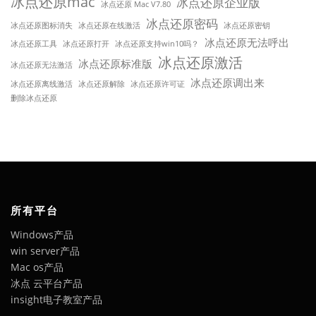
冰点还原mac
冰点还原企业版
冰点还原 Mac V7.80
冰点还原密码
冰点还原图标消失
冰点还原在线激活
冰点还原密钥
冰点还原无法呼出
冰点还原工具
冰点还原打开
冰点还原支持win10吗？
冰点还原激活
冰点还原标准版
冰点还原无法激活
冰点还原调出来
冰点还原离线激活
冰点还原解除
冰点还原许可证
删除冰点还原
所有平台
Windows产品
win server产品
Mac os产品
冰点 云平台产品
insight电子教室产品